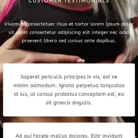
CUSTOMER TESTIMONIALS
Vivamus consectetuer risus et tortor lorem ipsum dolor
sit amet consectetur adipiscing elit integer nec odio
praesent libero sed cursus ante dapibus.
Saperet periculis principes in vis, est ne
minim admodum. Ignota perpetua torquatos
id ius, ut consul probatus conceptam est, ea
sit graecis singulis.
Ad qui facete melius dolores. Elitr invidunt