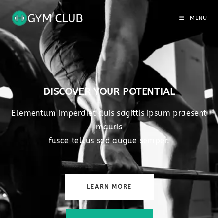
MENU
DISCOVER YOUR POTENTIAL
Elementum imperdiet duis sagittis ipsum praesent
mauris
fusce tellus sed augue semper.
LEARN MORE